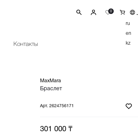
0
ru
en
kz
Контакты
MaxMara
Браслет
Арт.
2624756171
301 000 ₸